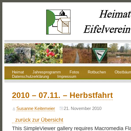
Heimat
Jahresprogramm
Fotos
Rotbuchen
Obstbäu
Datenschutzerklärung
Impressum
2010 – 07.11. – Herbstfahrt
Susanne Keitemeier
21. November 2010
zurück zur Übersicht
This SimpleViewer gallery requires Macromedia Fl