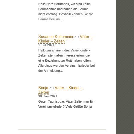
Hallo Herr Hermanns, wir sind keine
Baumschule und haben die Bäume
nicht vorrätig. Deshalb können Sie die
Bäume bei uns…
Susanne Keitemeier
zu
Väter –
Kinder – Zelten
1. Juli 2021
Hallo zusammen, das Väter-Kinder-
Zelten steht allen Interessierten, die
eine Beziehung zu Rott haben, offen.
Allerdings werden Vereinsmitglieder bei
der Anmeldung…
Sonja
zu
Väter – Kinder –
Zelten
30. Juni 2021
Guten Tag, ist das Väter Zelten nur für
Vereinsmitglieder? Viele Grüße Sonja