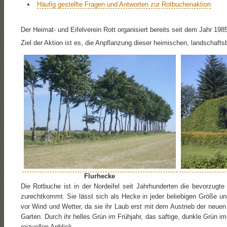
Häufig gestellte Fragen und Antworten zur Rotbuchenaktion
Der Heimat- und Eifelverein Rott organisiert bereits seit dem Jahr 19
Ziel der Aktion ist es, die Anpflanzung dieser heimischen, landschaf
Flurhecke
Die Rotbuche ist in der Nordeifel seit Jahrhunderten die bevorzug
zurechtkommt. Sie lässt sich als Hecke in jeder beliebigen Größe 
vor Wind und Wetter, da sie ihr Laub erst mit dem Austrieb der neuen 
Garten. Durch ihr helles Grün im Frühjahr, das saftige, dunkle Grün i
reizvollen Anblick.