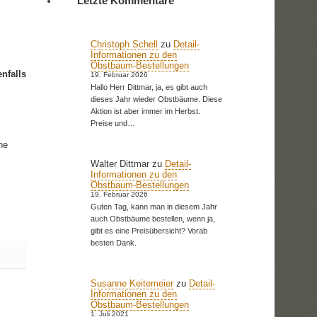
Letzte Kommentare
Christoph Schell
zu
Detail-
Informationen zu den
Obstbaum-Bestellungen
nfalls
19. Februar 2026
Hallo Herr Dittmar, ja, es gibt auch
dieses Jahr wieder Obstbäume. Diese
Aktion ist aber immer im Herbst.
Preise und…
ne
Walter Dittmar
zu
Detail-
Informationen zu den
Obstbaum-Bestellungen
19. Februar 2026
Guten Tag, kann man in diesem Jahr
auch Obstbäume bestellen, wenn ja,
gibt es eine Preisübersicht? Vorab
besten Dank.
Susanne Keitemeier
zu
Detail-
Informationen zu den
Obstbaum-Bestellungen
1. Juli 2021