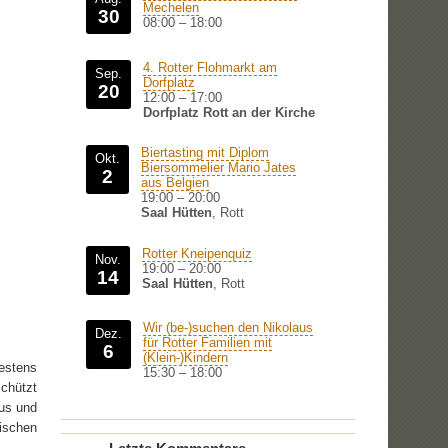
Mechelen
30
08:00
–
18:00
4. Rotter Flohmarkt am
Sep.
Dorfplatz
20
12:00
–
17:00
Dorfplatz Rott an der Kirche
Biertasting mit Diplom
Okt.
Biersommelier Mario Jates
2
aus Belgien
19:00
–
20:00
Saal Hütten
, Rott
Rotter Kneipenquiz
Nov.
19:00
–
20:00
14
Saal Hütten
, Rott
Wir (be-)suchen den Nikolaus
Dez.
für Rotter Familien mit
6
(Klein-)Kindern
estens
15:30
–
18:00
chützt
aus und
tischen