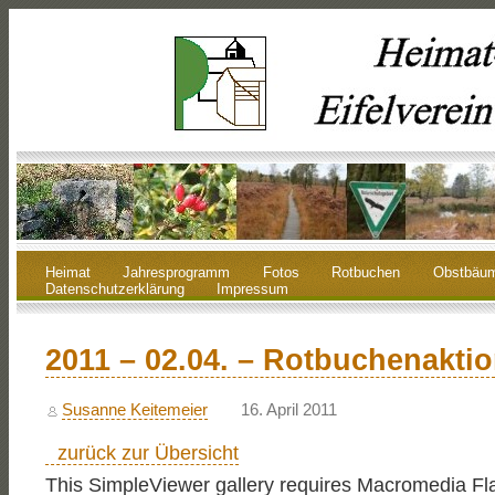
Heimat
Jahresprogramm
Fotos
Rotbuchen
Obstbäu
Datenschutzerklärung
Impressum
2011 – 02.04. – Rotbuchenakti
Susanne Keitemeier
16. April 2011
zurück zur Übersicht
This SimpleViewer gallery requires Macromedia Fl