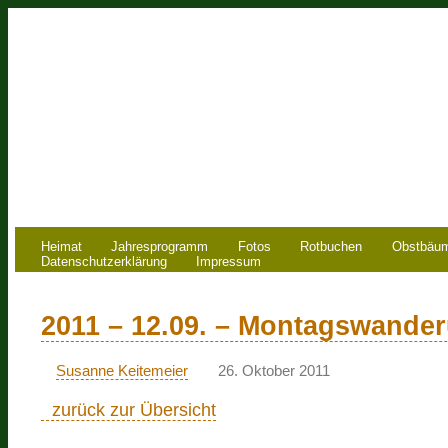
Heimat
Jahresprogramm
Fotos
Rotbuchen
Obstbäu
Datenschutzerklärung
Impressum
2011 – 12.09. – Montagswande
Susanne Keitemeier
26. Oktober 2011
zurück zur Übersicht