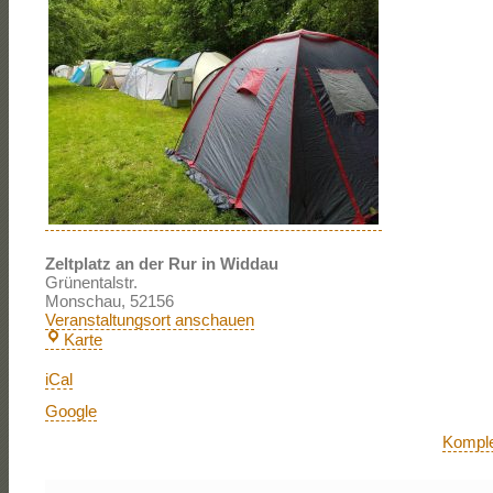
Zeltplatz an der Rur in Widdau
Grünentalstr.
Monschau
,
52156
Veranstaltungsort anschauen
Zeltplatz
Karte
an
der
Rur
iCal
in
Widdau
Google
Komple