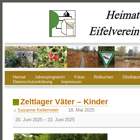
Heimat
Jahresprogramm
Fotos
Rotbuchen
Obstbäu
Datenschutzerklärung
Impressum
Zeltlager Väter – Kinder
Susanne Keitemeier
18. Mai 2025
20. Juni 2025
–
22. Juni 2025
Zeltlager
Väter
–
Kinder