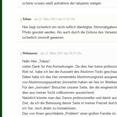
schöne scwarz-weiß aufnahme der talsperre roetgen
Tobias
am 22. März 2011 um 11:42 Uhr
#
Hier liegt sicherlich ein nicht reiflich überlegtes Stimmabgabev
Photo gevotet werden. Als auch durch die Grösse des Verwand
sicherlich sinnvoll gewesen.
Webmaster
am 22. März 2011 um 18:25 Uhr
#
Hallo Herr „Tobias“,
vielen Dank für Ihre Anmerkungen. Da dies hier keine profess
Rott ist, habe ich bei der Auswahl des Abstimm-Tools geschau
Dabei habe ich das hier verwendete Abstimmungstool ausgewählt
von Abstimmungspunkten (immerhin haben wir hier im Wettbewe
Für den „normalen“ Besucher unserer Seite, der die eingerei
dies aus meiner Sicht vollkommen ausreichend.
Natürlich könnte man das Ganze professioneller und damit auch
Zeit, da ich die Betreuung dieser Seite in meiner Freizeit durc
ich Sie, mich direkt zu kontaktieren.
Das von Ihnen geschilderte „Problem“ einer großen Familie is