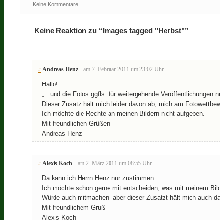
Keine Kommentare
Keine Reaktion zu “Images tagged "Herbst"”
Andreas Henz
am 7. Februar 2011 um 23:02 Uhr
#
Hallo!
„…und die Fotos ggfls. für weitergehende Veröffentlichungen n
Dieser Zusatz hält mich leider davon ab, mich am Fotowettbew
Ich möchte die Rechte an meinen Bildern nicht aufgeben.
Mit freundlichen Grüßen
Andreas Henz
Alexis Koch
am 2. März 2011 um 08:55 Uhr
#
Da kann ich Herrn Henz nur zustimmen.
Ich möchte schon gerne mit entscheiden, was mit meinem Bild
Würde auch mitmachen, aber dieser Zusatzt hält mich auch d
Mit freundlichem Gruß
Alexis Koch