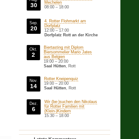
Mechelen
30
08:00
–
18:00
4. Rotter Flohmarkt am
Sep.
Dorfplatz
20
12:00
–
17:00
Dorfplatz Rott an der Kirche
Biertasting mit Diplom
Okt.
Biersommelier Mario Jates
2
aus Belgien
19:00
–
20:00
Saal Hütten
, Rott
Rotter Kneipenquiz
Nov.
19:00
–
20:00
14
Saal Hütten
, Rott
Wir (be-)suchen den Nikolaus
Dez.
für Rotter Familien mit
6
(Klein-)Kindern
15:30
–
18:00