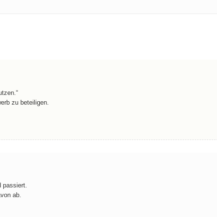
utzen.“
erb zu beteiligen.
 passiert.
avon ab.