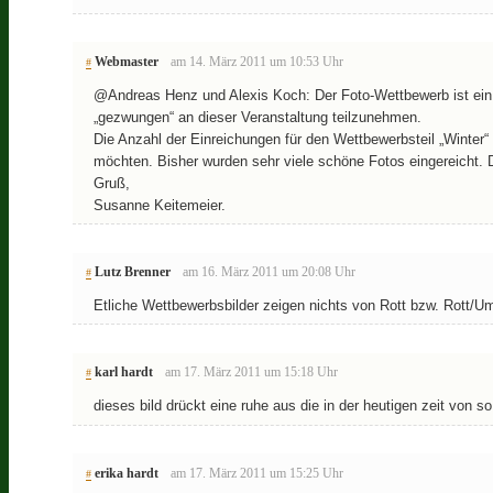
Webmaster
am 14. März 2011 um 10:53 Uhr
#
@Andreas Henz und Alexis Koch: Der Foto-Wettbewerb ist ein f
„gezwungen“ an dieser Veranstaltung teilzunehmen.
Die Anzahl der Einreichungen für den Wettbewerbsteil „Winter
möchten. Bisher wurden sehr viele schöne Fotos eingereicht.
Gruß,
Susanne Keitemeier.
Lutz Brenner
am 16. März 2011 um 20:08 Uhr
#
Etliche Wettbewerbsbilder zeigen nichts von Rott bzw. Rott/U
karl hardt
am 17. März 2011 um 15:18 Uhr
#
dieses bild drückt eine ruhe aus die in der heutigen zeit von so
erika hardt
am 17. März 2011 um 15:25 Uhr
#