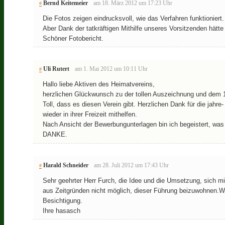
Bernd Keitemeier
am 18. März 2012 um 17:23 Uhr
#
Die Fotos zeigen eindrucksvoll, wie das Verfahren funktioniert.
Aber Dank der tatkräftigen Mithilfe unseres Vorsitzenden hätt
Schöner Fotobericht.
Uli Rutert
am 1. Mai 2012 um 10:11 Uhr
#
Hallo liebe Aktiven des Heimatvereins,
herzlichen Glückwunsch zu der tollen Auszeichnung und dem 1
Toll, dass es diesen Verein gibt. Herzlichen Dank für die jahre
wieder in ihrer Freizeit mithelfen.
Nach Ansicht der Bewerbungunterlagen bin ich begeistert, was d
DANKE.
Harald Schneider
am 28. Juli 2012 um 17:43 Uhr
#
Sehr geehrter Herr Furch, die Idee und die Umsetzung, sich mit
aus Zeitgründen nicht möglich, dieser Führung beizuwohnen.W
Besichtigung.
Ihre hasasch