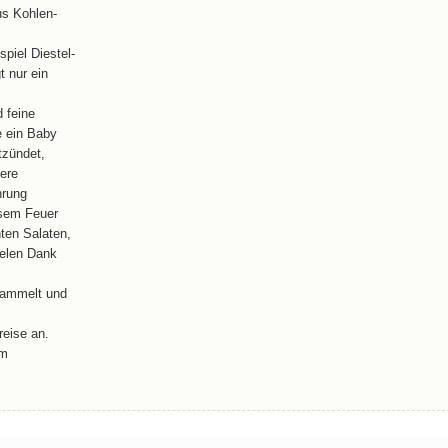
us Kohlen-
iel Diestel-
 nur ein
 feine
e ein Baby
tzündet,
ßere
hrung
esem Feuer
hten Salaten,
ielen Dank
sammelt und
reise an.
um