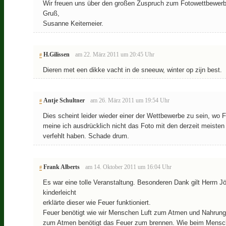
Wir freuen uns über den großen Zuspruch zum Fotowettbewerb
Gruß,
Susanne Keitemeier.
H.Gilissen
am 22. März 2011 um 20:45 Uhr
#
Dieren met een dikke vacht in de sneeuw, winter op zijn best.
Antje Schultner
am 26. März 2011 um 19:54 Uhr
#
Dies scheint leider wieder einer der Wettbewerbe zu sein, wo 
meine ich ausdrücklich nicht das Foto mit den derzeit meiste
verfehlt haben. Schade drum.
Frank Alberts
am 14. Oktober 2011 um 16:04 Uhr
#
Es war eine tolle Veranstaltung. Besonderen Dank gilt Herrn Jö
kinderleicht
erklärte dieser wie Feuer funktioniert.
Feuer benötigt wie wir Menschen Luft zum Atmen und Nahrung.
zum Atmen benötigt das Feuer zum brennen. Wie beim Mensc