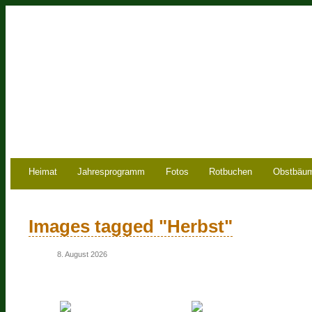
Heimat
Jahresprogramm
Fotos
Rotbuchen
Obstbäu
Images tagged "Herbst"
8. August 2026