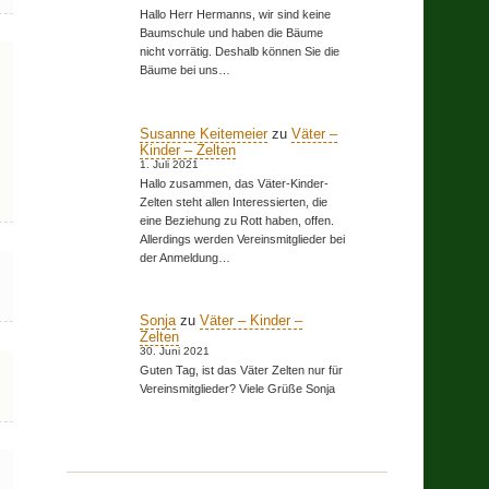
Hallo Herr Hermanns, wir sind keine
Baumschule und haben die Bäume
nicht vorrätig. Deshalb können Sie die
Bäume bei uns…
Susanne Keitemeier
zu
Väter –
Kinder – Zelten
1. Juli 2021
Hallo zusammen, das Väter-Kinder-
Zelten steht allen Interessierten, die
eine Beziehung zu Rott haben, offen.
Allerdings werden Vereinsmitglieder bei
der Anmeldung…
Sonja
zu
Väter – Kinder –
Zelten
30. Juni 2021
Guten Tag, ist das Väter Zelten nur für
Vereinsmitglieder? Viele Grüße Sonja