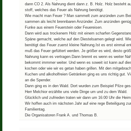
dann CO 2. Als Nahrung dient dann z. B. Holz. Holz besteht a
stoff, welches das Feuer als Nahrung benötigt.
Wie macht man Feuer ? Man sammelt zum anzünden zum Beisp
sammen als leicht brennbaren Anzünder. Zum anzünden genügt
Funke aus einem Feuerstein oder Feuereisen.
Dann wird aus trockenem Holz mit einem scharfen Gegenstand
Späne gemacht, welche auf den Diestelsamen gelegt wird. Wi
benötigt das Feuer zuerst kleine Nahrung.Ist es erst einmal en
muß das Feuer gefüttert werden. Je größer es wird, desto grö
Nahrung kann es vertragen.Dann brennt es wenn es weiter Na
bekommt immmer weiter. Und wenn es soweit ist kann auf di
kochen oder wie wir es getan haben grillen. Mit den mitgebrac
Kuchen und alkoholfreien Getränken ging es uns richtig gut. V
an die Spender.
Dann ging es in den Wald. Dort wurden zum Beispiel Pilze ge
Herr Melchior erzählte uns viele Dinge um und zu dem Wald.
Glücklich und zufrieden traten wir dann um 16:00 Uhr die Heim
Wir hoffen auch im nächsten Jahr auf eine rege Beteiligung z
Familientag.
Die Organisatoren Frank A. und Thomas B.