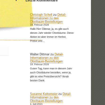
Letzte Kommentare
Christoph Schell
zu
Detail-
Informationen zu den
Obstbaum-Bestellungen
19. Februar 2026
Hallo Herr Dittmar, ja, es gibt auch
dieses Jahr wieder Obstbäume. Diese
Aktion ist aber immer im Herbst.
Preise und…
Walter Dittmar
zu
Detail-
Informationen zu den
Obstbaum-Bestellungen
19. Februar 2026
Guten Tag, kann man in diesem Jahr
auch Obstbäume bestellen, wenn ja,
gibt es eine Preisübersicht? Vorab
besten Dank.
Susanne Keitemeier
zu
Detail-
Informationen zu den
Obstbaum-Bestellungen
1. Juli 2021