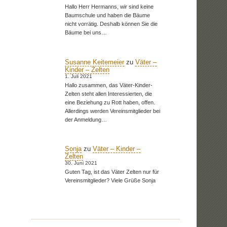
Hallo Herr Hermanns, wir sind keine
Baumschule und haben die Bäume
nicht vorrätig. Deshalb können Sie die
Bäume bei uns…
Susanne Keitemeier
zu
Väter –
Kinder – Zelten
1. Juli 2021
Hallo zusammen, das Väter-Kinder-
Zelten steht allen Interessierten, die
eine Beziehung zu Rott haben, offen.
Allerdings werden Vereinsmitglieder bei
der Anmeldung…
Sonja
zu
Väter – Kinder –
Zelten
30. Juni 2021
Guten Tag, ist das Väter Zelten nur für
Vereinsmitglieder? Viele Grüße Sonja