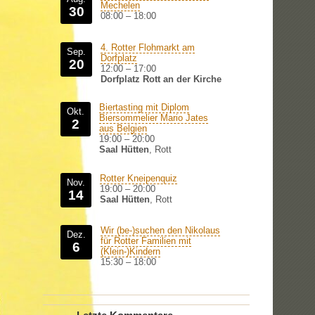
Mechelen
30
08:00
–
18:00
4. Rotter Flohmarkt am
Sep.
Dorfplatz
20
12:00
–
17:00
Dorfplatz Rott an der Kirche
Biertasting mit Diplom
Okt.
Biersommelier Mario Jates
2
aus Belgien
19:00
–
20:00
Saal Hütten
, Rott
Rotter Kneipenquiz
Nov.
19:00
–
20:00
14
Saal Hütten
, Rott
Wir (be-)suchen den Nikolaus
Dez.
für Rotter Familien mit
6
(Klein-)Kindern
15:30
–
18:00