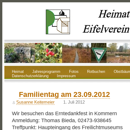
Heimat
Jahresprogramm
Fotos
Rotbuchen
Obstbäu
Datenschutzerklärung
Impressum
Familientag am 23.09.2012
Susanne Keitemeier
1. Juli 2012
Wir besuchen das Erntedankfest in Kommern
Anmeldung: Thomas Bieda, 02473-938645
Treffpunkt: Haupteingang des Freilichtmuseums