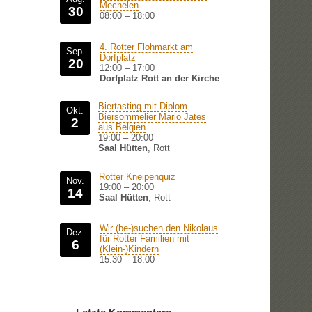
Mechelen
30
08:00
–
18:00
4. Rotter Flohmarkt am
Sep.
Dorfplatz
20
12:00
–
17:00
Dorfplatz Rott an der Kirche
Biertasting mit Diplom
Okt.
Biersommelier Mario Jates
2
aus Belgien
19:00
–
20:00
Saal Hütten
, Rott
Rotter Kneipenquiz
Nov.
19:00
–
20:00
14
Saal Hütten
, Rott
Wir (be-)suchen den Nikolaus
Dez.
für Rotter Familien mit
6
(Klein-)Kindern
15:30
–
18:00