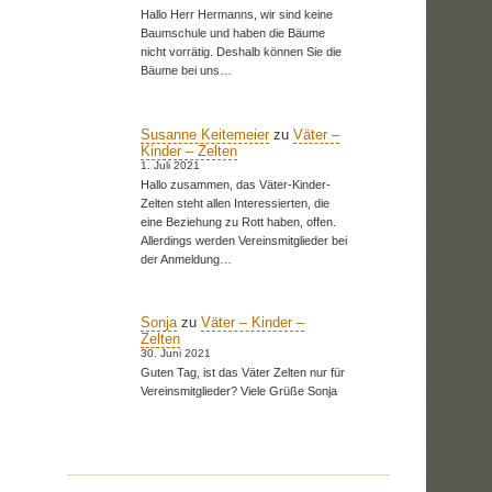
Hallo Herr Hermanns, wir sind keine
Baumschule und haben die Bäume
nicht vorrätig. Deshalb können Sie die
Bäume bei uns…
Susanne Keitemeier
zu
Väter –
Kinder – Zelten
1. Juli 2021
Hallo zusammen, das Väter-Kinder-
Zelten steht allen Interessierten, die
eine Beziehung zu Rott haben, offen.
Allerdings werden Vereinsmitglieder bei
der Anmeldung…
Sonja
zu
Väter – Kinder –
Zelten
30. Juni 2021
Guten Tag, ist das Väter Zelten nur für
Vereinsmitglieder? Viele Grüße Sonja