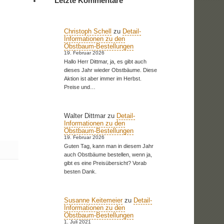
Letzte Kommentare
Christoph Schell
zu
Detail-
Informationen zu den
Obstbaum-Bestellungen
19. Februar 2026
Hallo Herr Dittmar, ja, es gibt auch
dieses Jahr wieder Obstbäume. Diese
Aktion ist aber immer im Herbst.
Preise und…
Walter Dittmar
zu
Detail-
Informationen zu den
Obstbaum-Bestellungen
19. Februar 2026
Guten Tag, kann man in diesem Jahr
auch Obstbäume bestellen, wenn ja,
gibt es eine Preisübersicht? Vorab
besten Dank.
Susanne Keitemeier
zu
Detail-
Informationen zu den
Obstbaum-Bestellungen
1. Juli 2021