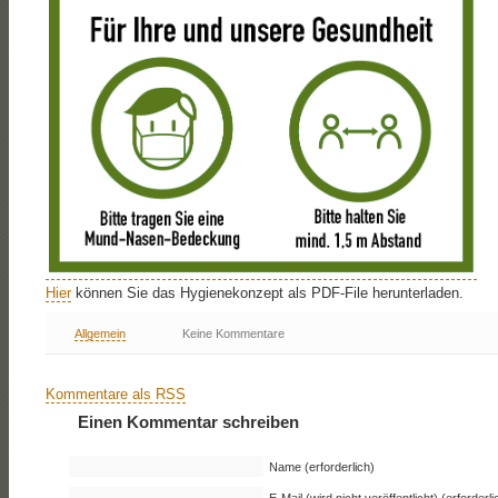
Hier
können Sie das Hygienekonzept als PDF-File herunterladen.
Allgemein
Keine Kommentare
Kommentare als RSS
Einen Kommentar schreiben
Name (erforderlich)
E-Mail (wird nicht veröffentlicht) (erforderli