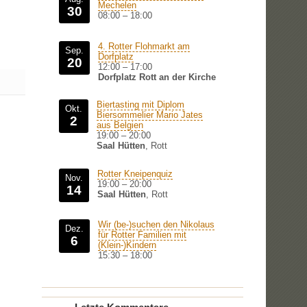
Mechelen
30
08:00
–
18:00
4. Rotter Flohmarkt am
Sep.
Dorfplatz
20
12:00
–
17:00
Dorfplatz Rott an der Kirche
Biertasting mit Diplom
Okt.
Biersommelier Mario Jates
2
aus Belgien
19:00
–
20:00
Saal Hütten
, Rott
Rotter Kneipenquiz
Nov.
19:00
–
20:00
14
Saal Hütten
, Rott
Wir (be-)suchen den Nikolaus
Dez.
für Rotter Familien mit
6
(Klein-)Kindern
15:30
–
18:00