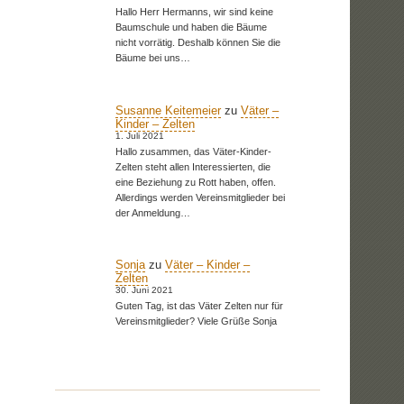
Hallo Herr Hermanns, wir sind keine
Baumschule und haben die Bäume
nicht vorrätig. Deshalb können Sie die
Bäume bei uns…
Susanne Keitemeier
zu
Väter –
Kinder – Zelten
1. Juli 2021
Hallo zusammen, das Väter-Kinder-
Zelten steht allen Interessierten, die
eine Beziehung zu Rott haben, offen.
Allerdings werden Vereinsmitglieder bei
der Anmeldung…
Sonja
zu
Väter – Kinder –
Zelten
30. Juni 2021
Guten Tag, ist das Väter Zelten nur für
Vereinsmitglieder? Viele Grüße Sonja