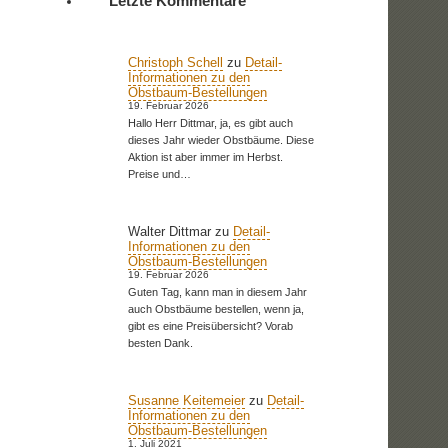
Letzte Kommentare
Christoph Schell
zu
Detail-
Informationen zu den
Obstbaum-Bestellungen
19. Februar 2026
Hallo Herr Dittmar, ja, es gibt auch
dieses Jahr wieder Obstbäume. Diese
Aktion ist aber immer im Herbst.
Preise und…
Walter Dittmar
zu
Detail-
Informationen zu den
Obstbaum-Bestellungen
19. Februar 2026
Guten Tag, kann man in diesem Jahr
auch Obstbäume bestellen, wenn ja,
gibt es eine Preisübersicht? Vorab
besten Dank.
Susanne Keitemeier
zu
Detail-
Informationen zu den
Obstbaum-Bestellungen
1. Juli 2021