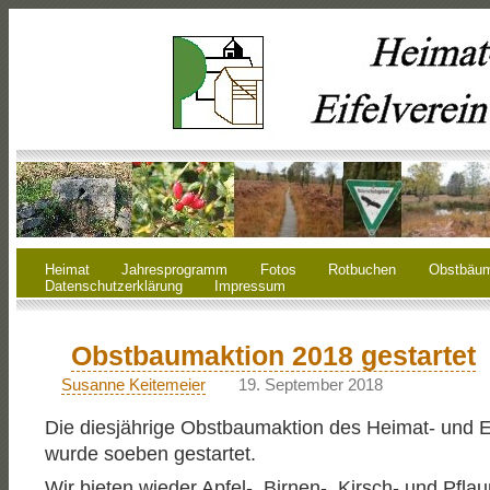
Heimat
Jahresprogramm
Fotos
Rotbuchen
Obstbäu
Datenschutzerklärung
Impressum
Obstbaumaktion 2018 gestartet
Susanne Keitemeier
19. September 2018
Die diesjährige Obstbaumaktion des Heimat- und Ei
wurde soeben gestartet.
Wir bieten wieder Apfel-, Birnen-, Kirsch- und Pfla