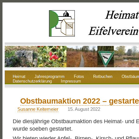
Heimat
Jahresprogramm
Fotos
Rotbuchen
Obstbäu
Datenschutzerklärung
Impressum
Obstbaumaktion 2022 – gestarte
Susanne Keitemeier
15. August 2022
Die diesjährige Obstbaumaktion des Heimat- und Ei
wurde soeben gestartet.
Wir bieten wieder Apfel-, Birnen-, Kirsch- und Pfla