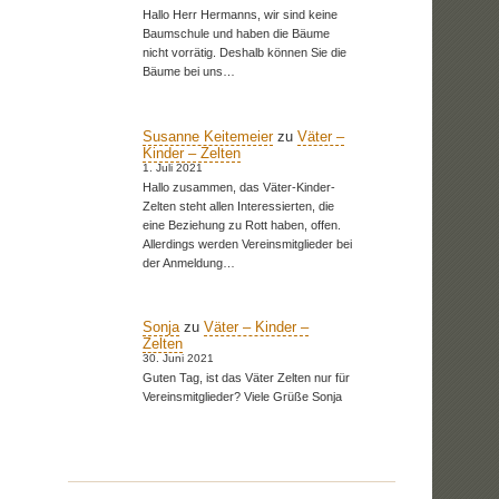
Hallo Herr Hermanns, wir sind keine
Baumschule und haben die Bäume
nicht vorrätig. Deshalb können Sie die
Bäume bei uns…
Susanne Keitemeier
zu
Väter –
Kinder – Zelten
1. Juli 2021
Hallo zusammen, das Väter-Kinder-
Zelten steht allen Interessierten, die
eine Beziehung zu Rott haben, offen.
Allerdings werden Vereinsmitglieder bei
der Anmeldung…
Sonja
zu
Väter – Kinder –
Zelten
30. Juni 2021
Guten Tag, ist das Väter Zelten nur für
Vereinsmitglieder? Viele Grüße Sonja