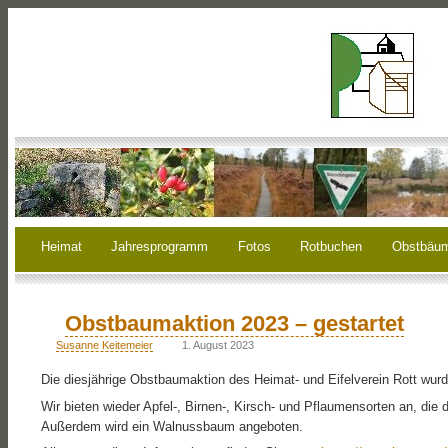
Heimat
Jahresprogramm
Fotos
Rotbuchen
Obstbäu
Obstbaumaktion 2023 – gestartet
Susanne Keitemeier
1. August 2023
Die diesjährige Obstbaumaktion des Heimat- und Eifelverein Rott wurd
Wir bieten wieder Apfel-, Birnen-, Kirsch- und Pflaumensorten an, die
Außerdem wird ein Walnussbaum angeboten.