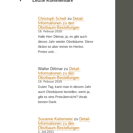
Letzte Kommentare
Christoph Schell
zu
Detail-
Informationen zu den
Obstbaum-Bestellungen
19. Februar 2026
Hallo Herr Dittmar, ja, es gibt auch
dieses Jahr wieder Obstbäume. Diese
Aktion ist aber immer im Herbst.
Preise und…
Walter Dittmar
zu
Detail-
Informationen zu den
Obstbaum-Bestellungen
19. Februar 2026
Guten Tag, kann man in diesem Jahr
auch Obstbäume bestellen, wenn ja,
gibt es eine Preisübersicht? Vorab
besten Dank.
Susanne Keitemeier
zu
Detail-
Informationen zu den
Obstbaum-Bestellungen
1. Juli 2021