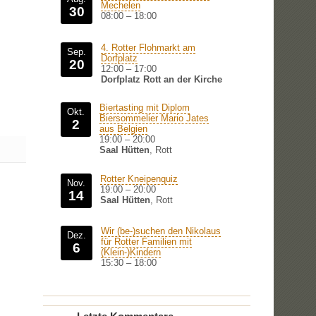
Mechelen
30
08:00
–
18:00
4. Rotter Flohmarkt am
Sep.
Dorfplatz
20
12:00
–
17:00
Dorfplatz Rott an der Kirche
Biertasting mit Diplom
Okt.
Biersommelier Mario Jates
2
aus Belgien
19:00
–
20:00
Saal Hütten
, Rott
Rotter Kneipenquiz
Nov.
19:00
–
20:00
14
Saal Hütten
, Rott
Wir (be-)suchen den Nikolaus
Dez.
für Rotter Familien mit
6
(Klein-)Kindern
15:30
–
18:00