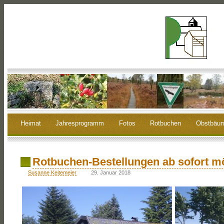
Heimat
Jahresprogramm
Fotos
Rotbuchen
Obstbäu
Rotbuchen-Bestellungen ab sofort m
Susanne Keitemeier
29. Januar 2018