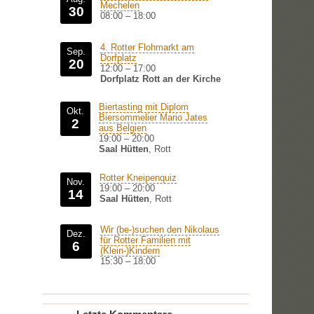
Mechelen
30
08:00
–
18:00
4. Rotter Flohmarkt am
Sep.
Dorfplatz
20
12:00
–
17:00
Dorfplatz Rott an der Kirche
Biertasting mit Diplom
Okt.
Biersommelier Mario Jates
2
aus Belgien
19:00
–
20:00
Saal Hütten
, Rott
Rotter Kneipenquiz
Nov.
19:00
–
20:00
14
Saal Hütten
, Rott
Wir (be-)suchen den Nikolaus
Dez.
für Rotter Familien mit
6
(Klein-)Kindern
15:30
–
18:00
.