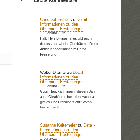
Letzte Kommentare
Christoph Schell
zu
Detail-
Informationen zu den
Obstbaum-Bestellungen
19. Februar 2026
Hallo Herr Dittmar, ja, es gibt auch
dieses Jahr wieder Obstbäume. Diese
Aktion ist aber immer im Herbst.
Preise und…
Walter Dittmar
zu
Detail-
Informationen zu den
Obstbaum-Bestellungen
19. Februar 2026
Guten Tag, kann man in diesem Jahr
auch Obstbäume bestellen, wenn ja,
gibt es eine Preisübersicht? Vorab
besten Dank.
Susanne Keitemeier
zu
Detail-
Informationen zu den
Obstbaum-Bestellungen
1. Juli 2021