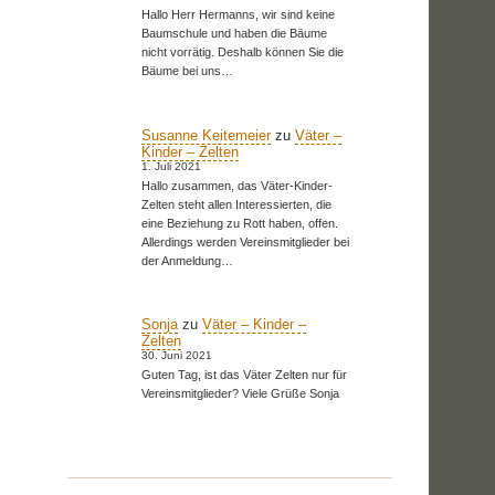
Hallo Herr Hermanns, wir sind keine
Baumschule und haben die Bäume
nicht vorrätig. Deshalb können Sie die
Bäume bei uns…
Susanne Keitemeier
zu
Väter –
Kinder – Zelten
1. Juli 2021
Hallo zusammen, das Väter-Kinder-
Zelten steht allen Interessierten, die
eine Beziehung zu Rott haben, offen.
Allerdings werden Vereinsmitglieder bei
der Anmeldung…
Sonja
zu
Väter – Kinder –
Zelten
30. Juni 2021
Guten Tag, ist das Väter Zelten nur für
Vereinsmitglieder? Viele Grüße Sonja