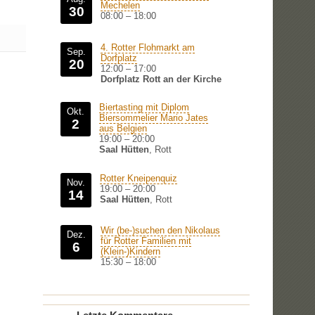
Mechelen
30
08:00
–
18:00
4. Rotter Flohmarkt am
Sep.
Dorfplatz
20
12:00
–
17:00
Dorfplatz Rott an der Kirche
Biertasting mit Diplom
Okt.
Biersommelier Mario Jates
2
aus Belgien
19:00
–
20:00
Saal Hütten
, Rott
Rotter Kneipenquiz
Nov.
19:00
–
20:00
14
Saal Hütten
, Rott
Wir (be-)suchen den Nikolaus
Dez.
für Rotter Familien mit
6
(Klein-)Kindern
15:30
–
18:00