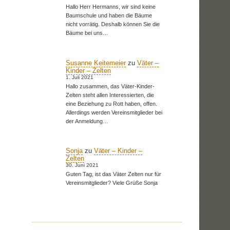
Hallo Herr Hermanns, wir sind keine
Baumschule und haben die Bäume
nicht vorrätig. Deshalb können Sie die
Bäume bei uns…
Susanne Keitemeier
zu
Väter –
Kinder – Zelten
1. Juli 2021
Hallo zusammen, das Väter-Kinder-
Zelten steht allen Interessierten, die
eine Beziehung zu Rott haben, offen.
Allerdings werden Vereinsmitglieder bei
der Anmeldung…
Sonja
zu
Väter – Kinder –
Zelten
30. Juni 2021
Guten Tag, ist das Väter Zelten nur für
Vereinsmitglieder? Viele Grüße Sonja