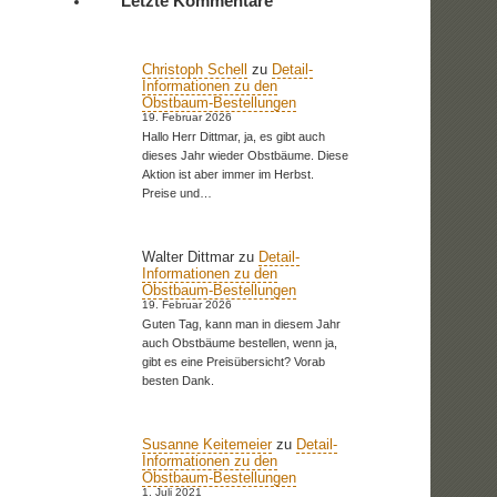
Letzte Kommentare
Christoph Schell
zu
Detail-
Informationen zu den
Obstbaum-Bestellungen
19. Februar 2026
Hallo Herr Dittmar, ja, es gibt auch
dieses Jahr wieder Obstbäume. Diese
Aktion ist aber immer im Herbst.
Preise und…
Walter Dittmar
zu
Detail-
Informationen zu den
Obstbaum-Bestellungen
19. Februar 2026
Guten Tag, kann man in diesem Jahr
auch Obstbäume bestellen, wenn ja,
gibt es eine Preisübersicht? Vorab
besten Dank.
Susanne Keitemeier
zu
Detail-
Informationen zu den
Obstbaum-Bestellungen
1. Juli 2021